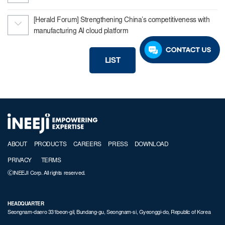
[Herald Forum] Strengthening China’s competitiveness with
manufacturing AI cloud platform
LIST
ABOUT
PRODUCTS
CAREERS
PRESS
DOWNLOAD
PRIVACY
TERMS
ⒸINEEJI Corp. All rights reserved.
HEADQUARTER
Seongnam-daero 331beon-gil, Bundang-gu, Seongnam-si, Gyeonggi-do, Republic of Korea