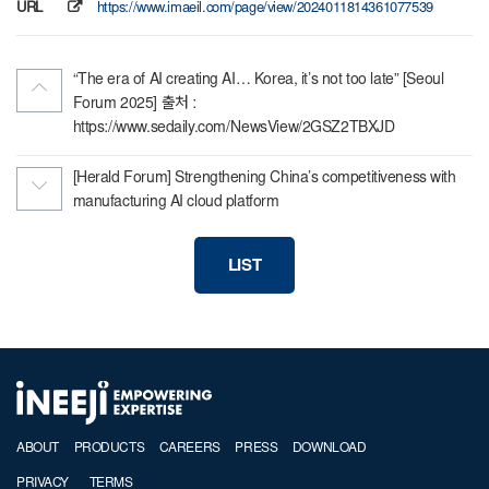
URL
https://www.imaeil.com/page/view/2024011814361077539
“The era of AI creating AI… Korea, it’s not too late” [Seoul
Forum 2025] 출처 :
https://www.sedaily.com/NewsView/2GSZ2TBXJD
[Herald Forum] Strengthening China’s competitiveness with
manufacturing AI cloud platform
LIST
ABOUT
PRODUCTS
CAREERS
PRESS
DOWNLOAD
PRIVACY
TERMS