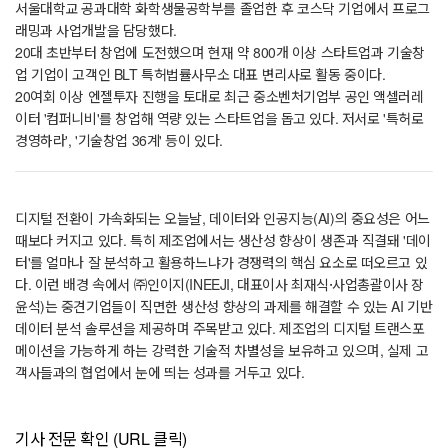
서울대학교 공과대학 화학생물공학부를 졸업한 후 코스닥 기업에서 프로그
래밍과 사업개발을 담당했다.
20대 초반부터 창업에 도전했으며 현재 약 800개 이상 스타트업과 기술창
업 기업이 고객인 BLT 특허법률사무소 대표 변리사로 활동 중이다.
20여회 이상 엔젤투자 진행을 토대로 최근 중소벤처기업부 공인 액셀러레
이터 '컴퍼니비'를 창업해 역량 있는 스타트업을 돕고 있다. 저서로 '특허로
경영하라', '기술창업 36계' 등이 있다.
디지털 전환이 가속화되는 오늘날, 데이터와 인공지능(AI)의 중요성은 어느
때보다 커지고 있다. 특히 제조업에서는 생산성 향상이 생존과 직결돼 '데이
터'를 얼마나 잘 분석하고 활용하느냐가 경쟁력의 핵심 요소로 떠오르고 있
다. 이런 배경 속에서 ㈜인이지(INEEJI, 대표이사 최재식·사업총괄이사 장
윤석)는 중견기업들이 직면한 생산성 향상의 과제를 해결할 수 있는 AI 기반
데이터 분석 솔루션을 제공하며 주목받고 있다. 제조업의 디지털 트랜스포
메이션을 가능하게 하는 강력한 기술적 차별성을 보유하고 있으며, 실제 고
객사들과의 협업에서 눈에 띄는 성과를 거두고 있다.
기사 전문 확인 (URL 클릭)