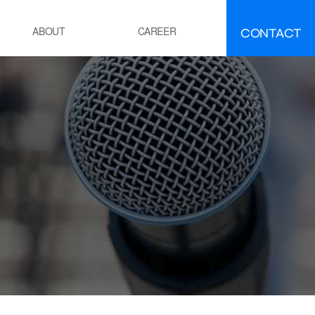
CONTACT
ABOUT
CAREER
FAQ
IR
About INEEJI
멘트
시멘트 제조 공정 소성로
유ㆍ석유화학
POE 공정
잔사유 수첨 탈황공정
전
화력 발전소 보일러