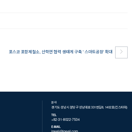
포스코 포항제철소, 산학연 협력 생태계 구축 ' 스마트공장' 확대
본사
경기도 성남시 분당구 성남대로 331번길8, 1402호(킨스타워)
TEL
+82-31-8022-7534
E-MAIL
ineeji@ineeji.com