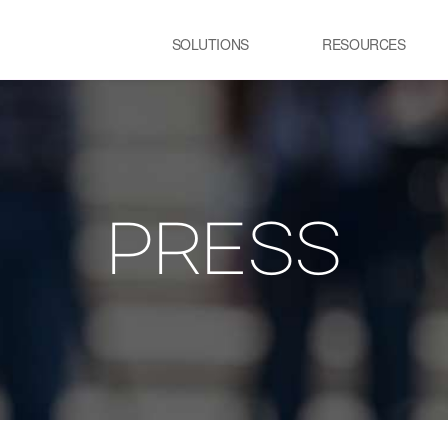
SOLUTIONS
RESOURCES
USE CASE
SS
Newsletter
NEWS
E:JI LETTER
철강
시
IMAL
ㆍ연속용융아연도금공정 가열로
ㆍ
ㆍ제강 공정 전기로
PRESS
lainable AI 솔루
유리
정
ㆍ유리 용해로
ㆍ
ㆍ
교통 물류
발
ㆍ스마트 도시
ㆍ