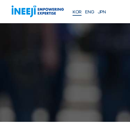
KOR
ENG
JPN
FEATURES
Solutions
WEBINAR
COMPANY
PRE
Meet our team
About iNEEJI
INFINITE OPT
SERIES
TM
산업용 공정 효율 최적화 eXp
션
솔루션 문의하기