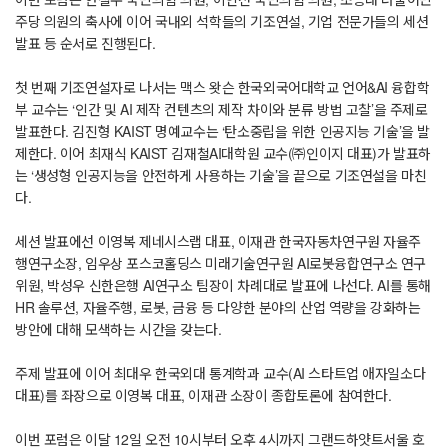
이번 포럼은 안철수 국민의힘 의원, 이인선 국민의힘 의원, 조승래 더불어민
주당 의원의 축사에 이어 국내외 석학들의 기조연설, 기업 전문가들의 세션
발표 등 순서로 진행된다.
첫 번째 기조연설자로 나서는 맥스 왓슨 한국외국어대학교 언어&AI 융합학
부 교수는 ‘인간 및 AI 제작 컨텐츠의 제작 차이와 분류 방법 고찰’을 주제로
발표한다. 김진형 KAIST 명예교수는 ‘탄소중립을 위한 인공지능 기술’을 발
제한다. 이어 최재식 KAIST 김재철AI대학원 교수(㈜인이지 대표)가 발표하
는 ‘생성형 인공지능을 안전하게 사용하는 기술’을 끝으로 기조연설을 마친
다.
세션 발표에선 이영복 제네시스랩 대표, 이재관 한국자동차연구원 자율주
행연구소장, 임우상 포스코홀딩스 미래기술연구원 AI로봇융합연구소 연구
위원, 박성우 신한은행 AI연구소 팀장이 차례대로 발표에 나선다. AI를 통해
HR 솔루션, 자율주행, 로봇, 금융 등 다양한 분야의 산업 역량을 강화하는
방안에 대해 모색하는 시간을 갖는다.
주제 발표에 이어 최대우 한국외대 통계학과 교수(AI 스타트업 애자일소다
대표)를 좌장으로 이영복 대표, 이재관 소장이 종합토론에 참여한다.
이번 포럼은 이달 12일 오전 10시부터 오후 4시까지 그랜드하얏트서울 호