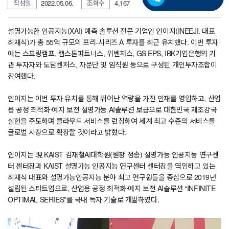
작성일
2022.05.06.
조회수
4,167
설명가능한 인공지능(XAI) 예측 솔루션 전문 기업인 인이지(INEEJI. 대표
최재식)가 총 55억 규모의 프리-시리즈 A 투자를 최근 유치했다. 이번 투자
에는 스프링캠프, 캡스톤파트너스, 위벤처스, GS EPS, IBK기업은행의 기
관 투자자와 도담벤처스, 자문단 및 임직원 등으로 구성된 개인투자조합이
참여했다.
인이지는 이번 투자 유치를 통해 뛰어난 역량을 가진 인재를 영입하고, 산업
용 공정 최적화·예지 보전 설명가능 AI솔루션 보급으로 대한민국 제조강국
실현을 주도하며 클라우드 서비스를 런칭하여 세계 최고 수준의 서비스를
글로벌 시장으로 확장할 것이라고 밝혔
다.
인이지는 現 KAIST 김재철AI대학원(원장 정송) 설명가능 인공지능 연구센
터 센터장과 KAIST 설명가능 인공지능 연구센터 센터장을 역임하고 있는
최재식 대표와 설명가능인공지능 분야 최고 연구원들을 중심으로 2019년
설립된 스타트업으로, 산업용 공정 최적화·예지 보전 AI솔루션 “INFINITE
OPTIMAL SERIES”를 국내 독자 기술로 개발하였다.