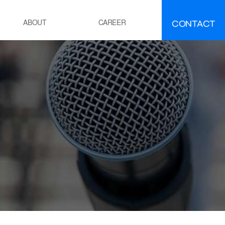
CONTACT
ABOUT
CAREER
FAQ
IR
About INEEJI
멘트
시멘트 제조 공정 소성로
유ㆍ석유화학
POE 공정
잔사유 수첨 탈황공정
전
화력 발전소 보일러