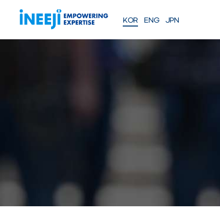
KOR
ENG
JPN
FEATURES
Solutions
WEBINAR
COMPANY
PRE
Meet our team
About iNEEJI
INFINITE OPT
SERIES
TM
산업용 공정 효율 최적화 eXp
션
솔루션 문의하기