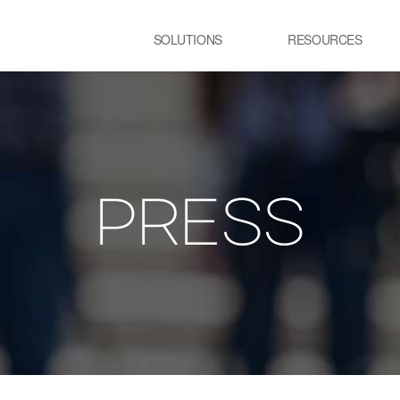
SOLUTIONS
RESOURCES
USE CASE
SS
Newsletter
NEWS
E:JI LETTER
철강
시
IMAL
ㆍ연속용융아연도금공정 가열로
ㆍ
ㆍ제강 공정 전기로
PRESS
lainable AI 솔루
유리
정
ㆍ유리 용해로
ㆍ
ㆍ
교통 물류
발
ㆍ스마트 도시
ㆍ