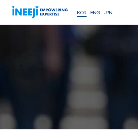
KOR
ENG
JPN
FEATURES
Solutions
WEBINAR
COMPANY
PRE
Meet our team
About iNEEJI
INFINITE OPT
SERIES
TM
산업용 공정 효율 최적화 eXp
션
솔루션 문의하기