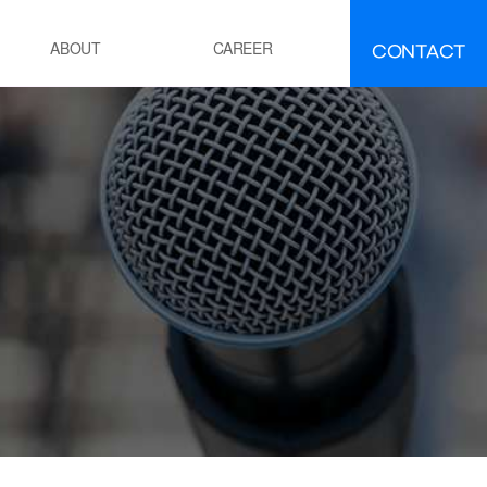
CONTACT
ABOUT
CAREER
FAQ
IR
About INEEJI
멘트
시멘트 제조 공정 소성로
유ㆍ석유화학
POE 공정
잔사유 수첨 탈황공정
전
화력 발전소 보일러