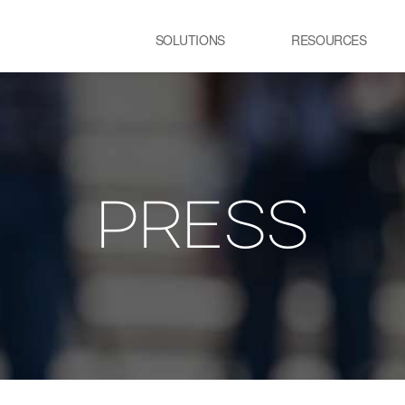
SOLUTIONS
RESOURCES
USE CASE
SS
Newsletter
NEWS
E:JI LETTER
철강
시
IMAL
ㆍ연속용융아연도금공정 가열로
ㆍ
ㆍ제강 공정 전기로
PRESS
lainable AI 솔루
유리
정
ㆍ유리 용해로
ㆍ
ㆍ
교통 물류
발
ㆍ스마트 도시
ㆍ