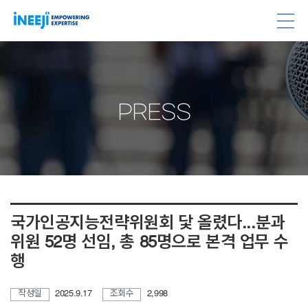
PRESS
국가인공지능전략위원회 닻 올렸다...분과
위원 52명 선임, 총 85명으로 본격 업무 수
행
작성일
2025.9.17
조회수
2,998