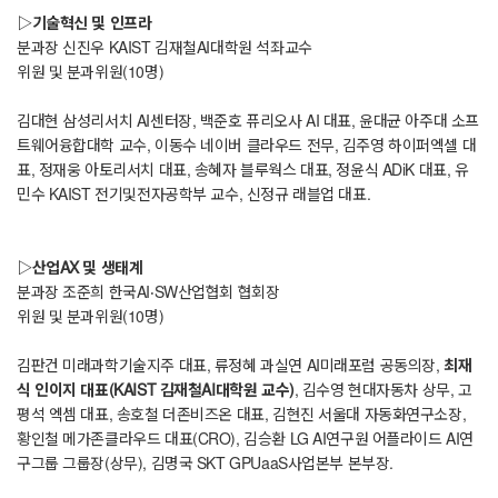
▷기술혁신 및 인프라
분과장 신진우 KAIST 김재철AI대학원 석좌교수
위원 및 분과위원(10명)
김대현 삼성리서치 AI센터장, 백준호 퓨리오사 AI 대표, 윤대균 아주대 소프
트웨어융합대학 교수, 이동수 네이버 클라우드 전무, 김주영 하이퍼엑셀 대
표, 정재웅 아토리서치 대표, 송혜자 블루웍스 대표, 정윤식 ADiK 대표, 유
민수 KAIST 전기및전자공학부 교수, 신정규 래블업 대표.
▷산업AX 및 생태계
분과장 조준희 한국AI‧SW산업협회 협회장
위원 및 분과위원(10명)
김판건 미래과학기술지주 대표, 류정혜 과실연 AI미래포럼 공동의장,
최재
식 인이지 대표(KAIST 김재철AI대학원 교수)
, 김수영 현대자동차 상무, 고
평석 엑셈 대표, 송호철 더존비즈온 대표, 김현진 서울대 자동화연구소장,
황인철 메가존클라우드 대표(CRO), 김승환 LG AI연구원 어플라이드 AI연
구그룹 그룹장(상무), 김명국 SKT GPUaaS사업본부 본부장.